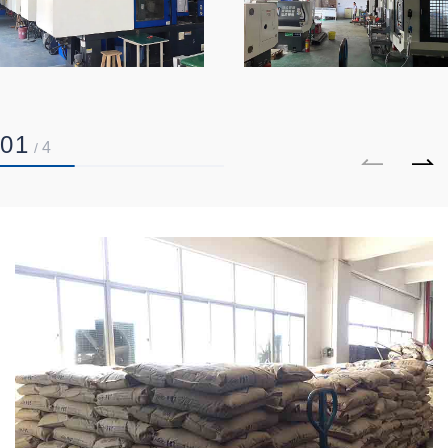
01
4
/