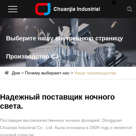

Выберите нашу внутреннюю страницу
Производство CJ
Дом
>
Почему выбирают нас
>
Наше преимущество
Надежный поставщик ночного
света.
Поставщик высококачественных ночных фонарей: Dongguan
Chuanjia Industrial Co., Ltd. была основана в 2009 году и является
основой отрасли,