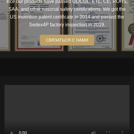
Все our products have passed UL/CUL, ETL, CE, ROHS,
SAA, and other national safety certifications. We got the
US invention patent certificate in 2014 and passed the
Sedex4P factory inspection in 2019.
СВЯЗАТЬСЯ С НАМИ