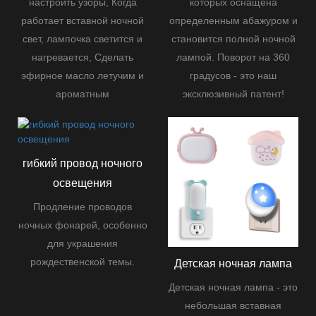
настроить узоры,
Когда
которых оснащена
работает вставной ночной
определенным абажуром и
свет, лампочка светится и
становится полной ночной
нагревается,
Сделать
лампой.
Поворот на 360
эфирное масло летучим и
градусов - это наш
ароматным
эксклюзивный патент!
гибкий провод ночного
освещения
Продление проводов
ночных фонарей, особенно
для украшения
рождественской темы.
Детская ночная лампа
Детская ночная лампа - это
небольшая вставная