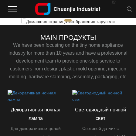

Домашняя страница Изображения
карусели
Отправьте свой запрос сейчас
MAIN ПРОДУКТЫ
We have been focusing on the tiny home appliance
industry for more than 10 years and have a professional
development team to provide one-stop service to
customers from design, plastic mold opening, injection
molding, hardware stamping, assembly, packaging, etc.
Декоративная ночная
Светодиодный ночной
лампа
свет
Для декоративных целей
Световой датчик с