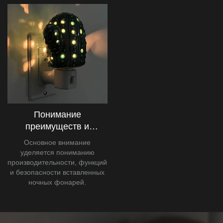
Понимание
преимуществ и
безопасности
Основное внимание
подключенных ночных
уделяется пониманию
фонарей: комплексное
производительности, функций
и безопасности вставленных
р
ночных фонарей.