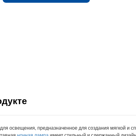
одукте
для освещения, предназначенное для создания мягкой и с
ставная
ночная лампа
имеет стильный и сдержанный дизайн