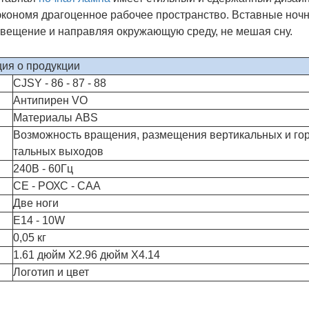
 экономя драгоценное рабочее пространство. Вставные ноч
освещение и направляя окружающую среду, не мешая сну.
ия о продукции
CJSY - 86 - 87 - 88
Антипирен VO
Материалы ABS
Возможность вращения, размещения вертикальных и го
тальных выходов
240В - 60Гц
СЕ - РОХС - САА
Две ноги
E14 - 10W
0,05 кг
1.61 дюйм X2.96 дюйм X4.14
Логотип и цвет