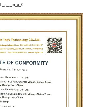
h_s_i_m_g_0