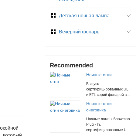
Детская ночная лампа
Вечерний фонарь
Recommended
Ночные огни
Выпуск
сертифицированных UL
и ETL серий фонарей в
канун Рождества
Ночные огни
идеально подходит для
снеговика
добавления праздничной
радости в любое
Ночные лампы Snowman
пространство. Наш
Plug - In,
покойной
запатентованный 360 -
сертифицированные UL,
градусный вращающийся
, который
изготовленные из