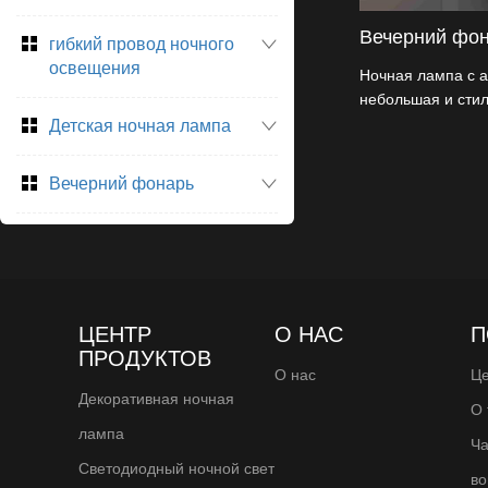
Вечерний фо
гибкий провод ночного
освещения
Ночная лампа с а
небольшая и стил
в себе преимуще
Детская ночная лампа
аромата воска.
Вечерний фонарь
ЦЕНТР
О НАС
П
ПРОДУКТОВ
О нас
Це
Декоративная ночная
О 
лампа
Ча
Светодиодный ночной свет
во