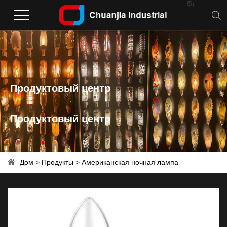

Продуктовый центр
Продуктовый центр
Дом
>
Продукты
>
Американская ночная лампа