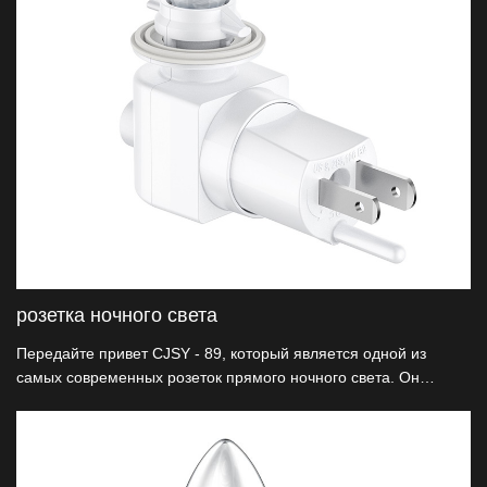
розетка ночного света
Передайте привет CJSY - 89, который является одной из
самых современных розеток прямого ночного света. Он
изготовлен из ABS с запатентованной функцией вращения на
360 градусов и идеально подходит для любого направления
розетки. Сертифицированный UL и работающий под 120V -
60HZ, он является надежным и инновационным.