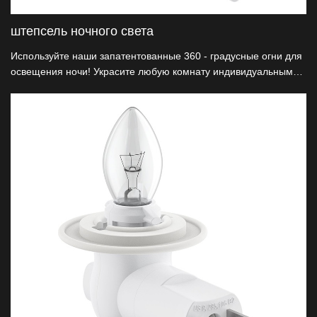
штепсель ночного света
Используйте наши запатентованные 360 - градусные огни для
освещения ночи! Украсите любую комнату индивидуальным
гималайским солевым абажуром или подарите его друзьям.
Сертификация ETL, будьте готовы.