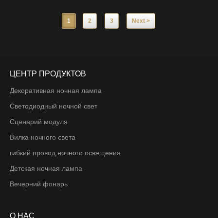
Американский патент вращается на 360 градусов и никогда не
вытягивает вилку. Безопасность Сертификация ETL и
1
2
3
Next >
инструкции производителя для достижения беззаботного
освещения ​.
ЦЕНТР ПРОДУКТОВ
Декоративная ночная лампа
Светодиодный ночной свет
Сценарий модуля
Вилка ночного света
гибкий провод ночного освещения
Детская ночная лампа
Вечерний фонарь
О НАС