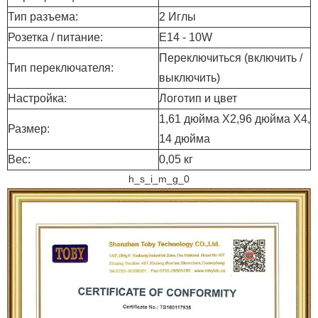
Тип разъема:
2 Иглы
Розетка / питание:
E14 - 10W
Переключиться (включить /
Тип переключателя:
выключить)
Настройка:
Логотип и цвет
1,61 дюйма X2,96 дюйма X4,
Размер:
14 дюйма
Вес:
0,05 кг
h_s_i_m_g_0