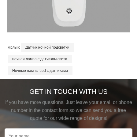
Ярлык:
Датчик ночной подсветки
ночная лампа с датчиком света
Ночные лампы Led с датчиками
GET IN TOUCH WITH US
If you have more questions, Just leave your email or phone
number in the contact form so we can send you a free
quote for our wide range of designs!