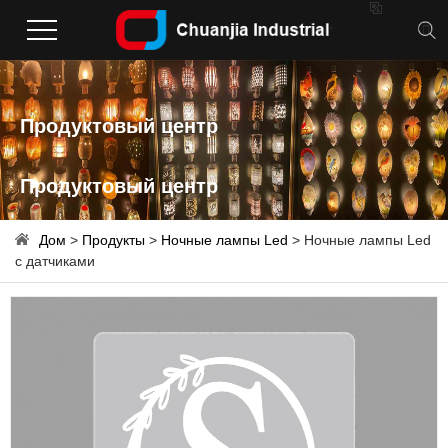

Продуктовый центр
Продуктовый центр
Дом
>
Продукты
>
Ночные лампы Led
> Ночные лампы Led
с датчиками