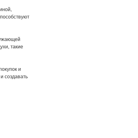
иной,
способствуют
ружающей
ухи, такие
покупок и
 и создавать