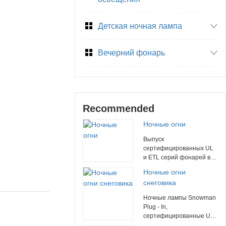
Детская ночная лампа
Вечерний фонарь
Recommended
Ночные огни
Выпуск
сертифицированных UL
и ETL серий фонарей в
канун Рождества
Ночные огни
идеально подходит для
снеговика
добавления праздничной
радости в любое
Ночные лампы Snowman
пространство. Наш
Plug - In,
запатентованный 360 -
сертифицированные UL,
градусный вращающийся
изготовленные из