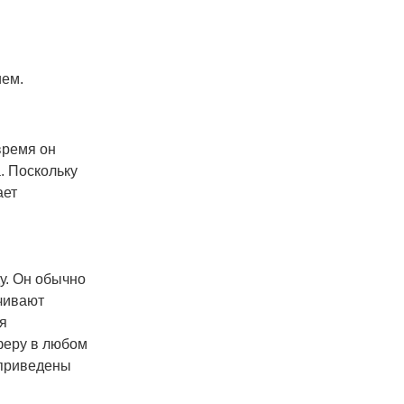
подходят для оптовых
продавцов подарков и
украшений, предлагая
конкурентоспособные
цены и варианты
ием.
настройки.
 время он
. Поскольку
ает
у. Он обычно
чивают
я
феру в любом
 приведены