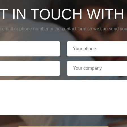
T IN TOUCH WITH
r email or phone number in the contact form so we can send you 