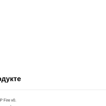
одукте
 Fire v0.