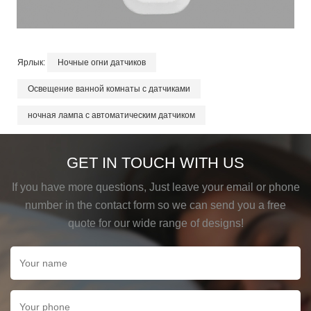
Ярлык:
Ночные огни датчиков
Освещение ванной комнаты с датчиками
ночная лампа с автоматическим датчиком
GET IN TOUCH WITH US
If you have more questions, Just leave your email or phone
number in the contact form so we can send you a free
quote for our wide range of designs!