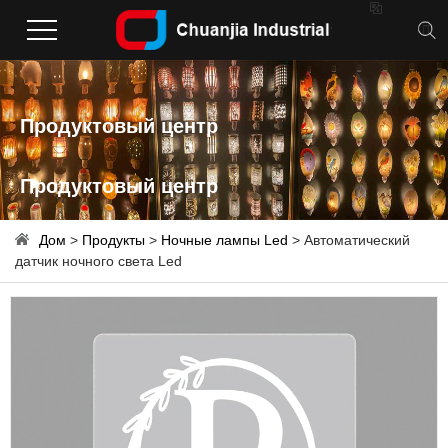

Продуктовый центр
Продуктовый центр
Дом
>
Продукты
>
Ночные лампы Led
> Автоматический
датчик ночного света Led