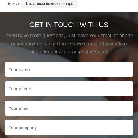
Ярлык:
Тыквенный ночной фонарь
GET IN TOUCH WITH US
If you have more questions, Just leave your email or phone
number in the contact form so we can send you a free
quote for our wide range of designs!