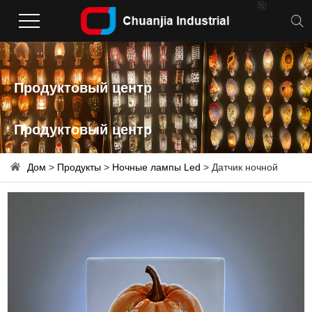

Продуктовый центр
Продуктовый центр
Дом
>
Продукты
>
Ночные лампы Led
> Датчик ночной