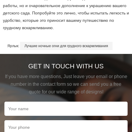
работы, но и очаровательное дополнение к украшению вашего
детского сада. Попробуйте это лично, чтобы испытать легкость и
удобство, которые это приносит вашему путешествию по
грудному вскармливанию.
Ярлык:
Лучшие ночные огни для грудного вскармливания
GET IN TOUCH WITH US
If you have more questions, Just leave your email or phone
number in the contact form so we can send you a free
quote for our wide range of designs!