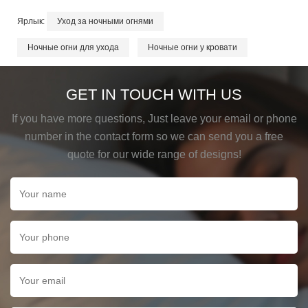
Ярлык:
Уход за ночными огнями
Ночные огни для ухода
Ночные огни у кровати
GET IN TOUCH WITH US
If you have more questions, Just leave your email or phone
number in the contact form so we can send you a free
quote for our wide range of designs!