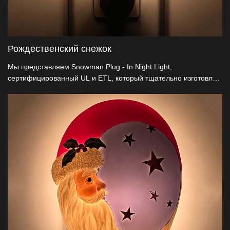
Рождественский снежок
Мы представляем Snowman Plug - In Night Light,
сертифицированный UL и ETL, который тщательно изготовлен
из натуральных смол. Этот праздничный светильник имеет
запатентованную в США функцию вращения на 360°, которая
бесшовно прикрепляется к любой розетке и дополняет
рождественские украшения своим очаровательным дизайном.
Это идеальный выбор для декоративных оптовиков,
обещающих качество, инновации и праздничную атмосферу