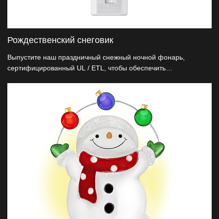
Рождественский снеговик
Выпустите наш праздничный снежный ночной фонарь,
сертифицированный UL / ETL, чтобы обеспечить
безопасность. Он использует запатентованный в США
поворотный штепсель на 360 °, изготовленный из экологически
чистой природной смолы. Этот двойной функционал улучшает
рождественское оформление, обеспечивая комфортабельное
освещение. Идеально подходит для декоративных оптовиков,
наше непосредственное производство предлагает
конкурентоспособные цены и варианты настройки.