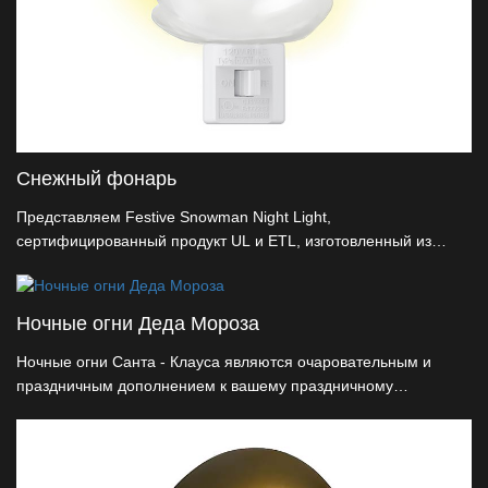
Снежный фонарь
Представляем Festive Snowman Night Light,
сертифицированный продукт UL и ETL, изготовленный из
натуральных смол. С запатентованной функцией вращения на
360° он бесшовно прикрепляется к любой розетке, освещая
ночь и одновременно радостное рождественское украшение.
Ночные огни Деда Мороза
Этот ночной фонарь идеально подходит для декоративных
оптовиков и сочетает в себе инновации с праздничным
Ночные огни Санта - Клауса являются очаровательным и
обаянием.
праздничным дополнением к вашему праздничному
оформлению. Этот очаровательный ночной фонарь,
отмеченный миниатюрной статуей Санта - Клауса, добавляет
след рождественской магии в любую комнату. Ночные огни
Санта - Клауса обеспечивают тонкое и успокаивающее