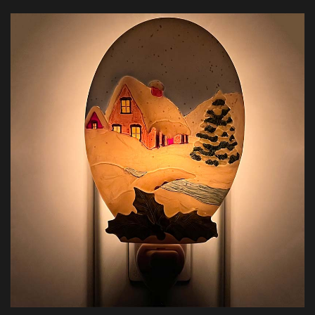
изготовленными из натуральной смолы, изображающей сцену
рождения Иисуса, которая была очень почитаемой во время
рождения Иисуса. Обладает запатентованной функцией
вращения на 360 ° для достижения многофункционального
соединения втулки. Эта ночная лампа двойного назначения
является идеальным выбором для декоративных оптовиков,
которые обеспечивают как духовные рефлексы, так и
функции, которые могут быть настроены в соответствии с
бизнес - потребностями