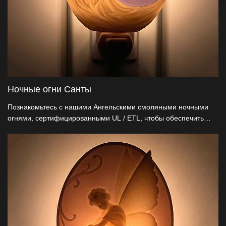
Ночные огни Санты
Познакомьтесь с нашими Ангельскими смоляными ночными
огнями, сертифицированными UL / ETL, чтобы обеспечить
безопасность. Он имеет эксклюзивный американский патент
на вращение на 360°, который позволяет легко устанавливать
любые розетки. Изготовленный из экологически чистой
природной смолы, его тихий ангел дизайн обещает спокойную
ночь. Идеально подходит для оптовых продавцов декораций и
подарков, предлагая варианты настройки