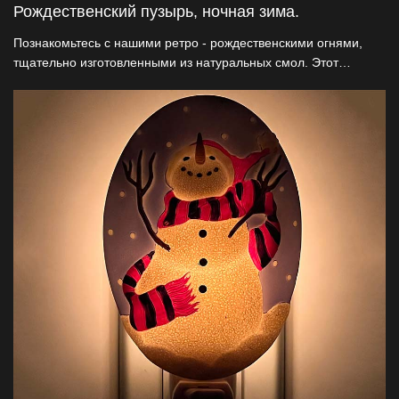
Рождественский пузырь, ночная зима.
Познакомьтесь с нашими ретро - рождественскими огнями,
тщательно изготовленными из натуральных смол. Этот
сертифицированный UL / ETL светильник имеет спокойный
зимний вид на снег с запатентованной функцией вращения на
360°, которая легко адаптируется к любой розетке. Идеально
подходит для праздничного оформления и круглогодичного
очарования, идеально подходит для оптовых продавцов
декора, стремящихся к качеству и инновациям