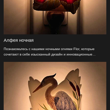
Алфея ночная
Познакомьтесь с нашими ночными огнями Flor, которые
сочетают в себе изысканный дизайн и инновационные
технологии. После сертификации безопасности UL / ETL,
наши американские запатентованные 360 ° вращающиеся
ночные лампы изготовлены из натуральной смолы, чтобы
обеспечить мягкий, художественный блеск и улучшить
повседневную отделку. Это идеальный выбор для
декоративных оптовиков, которые гарантируют
конкурентоспособные цены и настраиваемые варианты
непосредственно от производителя.