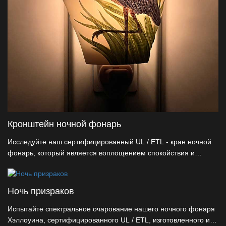
Кронштейн ночной фонарь
Исследуйте наш сертифицированный UL / ETL - кран ночной
фонарь, который является воплощением спокойствия и
элегантности, сделанные из натуральной смолы. С
запатентованным поворотным разъемом 360° он гарантирует
непоколебимое освещение в каждом направлении розетки.
Ночь призраков
Как идеальный выбор для повседневного оформления, наши
недорогие, настраиваемые огни обеспечивают элегантное
Испытайте спектральное очарование нашего ночного фонаря
спокойствие в любом пространстве.
Хэллоуина, сертифицированного UL / ETL, изготовленного из