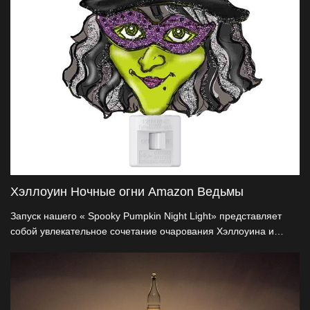
процессом
Хэллоуин Ночные огни Amazon Ведьмы
Запуск нашего « Spooky Pumpkin Night Light» представляет
собой увлекательное сочетание очарования Хэллоуина и
лучших функций. Помимо освещения, эта работа также отдает
дань уважения сверхъестественным явлениям с
сертификатом безопасности UL / ETL. Наш патент США на
вращение на 360° сочетается с дизайном, основанным на
натуральных смолах, обеспечивая срок службы. Для