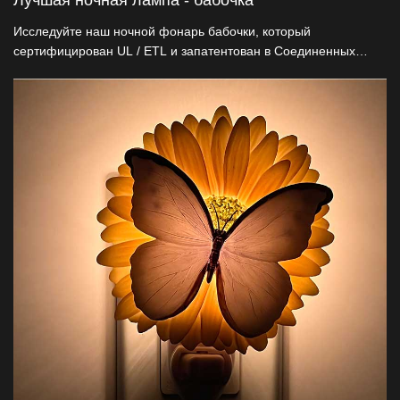
Лучшая ночная лампа - бабочка
Исследуйте наш ночной фонарь бабочки, который
сертифицирован UL / ETL и запатентован в Соединенных
Штатах, сочетая в себе безопасность и элегантность. Эта
ночная лампочка с вилкой 360° вращается из натуральной
смолы, которая освещает и украшает любое пространство,
обеспечивая постоянное очарование и безопасность.
Идеально подходит для декоративных оптовиков, мы
предлагаем прямые производственные цены и настройки.