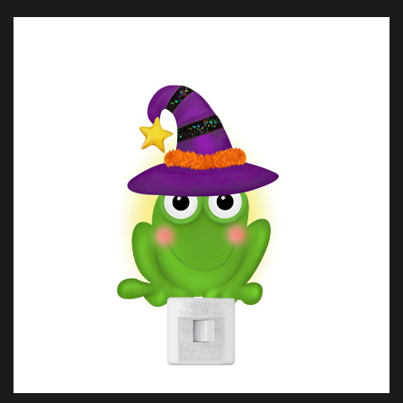
натуральной смолы. Этот светильник имеет уникальный 360 -
градусный вращающийся и ужасающий дизайн и идеально
подходит для улучшения украшения Хэллоуина, обеспечивая
атмосферу и освещение. Он дополняет другие праздничные
огни, такие как ухмыляющиеся ночные огни, которые
идеально сочетают странность с функцией.