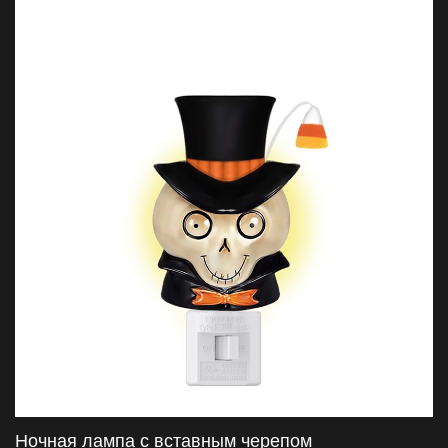
высококачественной акриловой кислоты и имеют стеклянную
полупрозрачность без риска разрушения. Имеет
вращающуюся базу 360°, которая может быть адаптирована к
любому направлению вилки. Испытайте эффекты
очаровательных « пузырей», активированных теплом, когда
свет горит. Идеально подходит для оптовиков подарков и
украшений и предлагает варианты настройки. Уникальное,
очаровательное и безопасное световое решение для
круглогодичного или сезонного использования.
Ночная лампа с вставным черепом