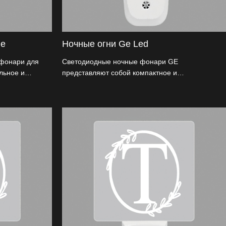
ле
Ночные огни Ge Led
 фонари для
Светодиодные ночные фонари GE
льное и
представляют собой компактное и
пециально
энергосберегающее световое решение,
 Этот стильный
предназначенное для ночного использования.
я коридоров
Эти устройства оснащены светодиодными
бую
лампами, которые излучают мягкий и удобный
обеспечивает
свет и идеально подходят для различных
 вас через
приложений в вашем доме.