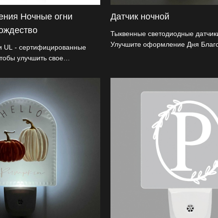
ения Ночные огни
Датчик ночной
ождество
Тыквенные светодиодные датчик
Улучшите оформление Дня Благ
и UL - сертифицированные
помощью сертифицированных U
чтобы улучшить свое
фонарей. Он использует уникал
рмление. Он сделан из
тактильную тыквенную конструкц
ловой кислоты, отражающей
автоматически освещается при т
ла, с вращающимся
отключается в течение дня и об
° и функцией автоматического
энергоэффективность. Он имеет
щего пространство, когда
вилку 90° для различных розеток
 Этот светодиодный вставной
сочетают в себе фестивали и ин
еально подходит как для
Идеально подходит для оптовико
 для оптовиков, и является
ищут варианты настройки.
сочетая красоту с