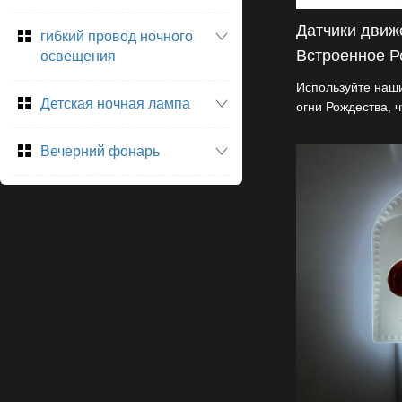
Датчики движ
гибкий провод ночного
Встроенное Р
освещения
Используйте наш
Детская ночная лампа
огни Рождества, 
праздничное офо
светящейся акри
Вечерний фонарь
очарование стек
основанием на 90
датчика, освещаю
солнце тускнеет.
ночной фонарь ид
импортеров, так и
художественным, 
инновациями