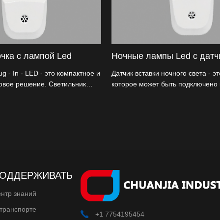
чка с лампой Led
Ночные лампы Led с датч
 - In - LED - это компактное и
Датчик вставки ночного света - эт
овое решение. Светильник
которое может быть подключено 
 просто вставьте его в розетку
питания и автоматически включа
обнаружении слабой световой с
(например, ночью).
ОДДЕРЖИВАТЬ
нтр знаний
транспорте
+1 7754195454