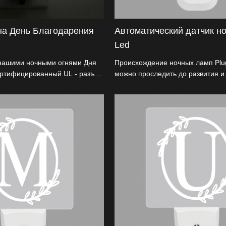
на День Благодарения
Автоматический датчик но
Led
 нашими ночными огнями Дня
Происхождение ночных ламп Plug 
ертифицированный UL - разъем
можно проследить до развития и
с уникальным рельефным
коммерциализации технологии с
Он имеет гибкое вращение на
(светодиодов).
льзоваться в различных
стойкое основание ABS
опасность. Идеально подходит
о оформления, он предлагает
рентоспособные цены и
йки. Отличное освещение