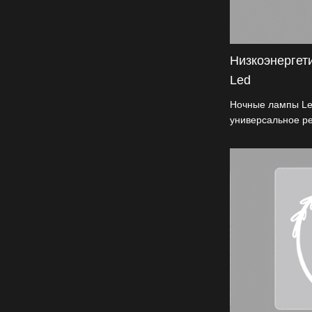
Низкоэнергет
Led
Ночные лампы Led
универсальное р
использует энер
технологию для о
экономичного ос