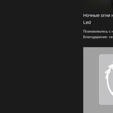
Ночные огни 
Led
Познакомьтесь с
Благодарения: с
Led Night Light 
дизайном тыквы. 
90° и может испо
розетках, а огне
обеспечивает без
для праздничног
оптовикам конку
варианты настро
праздника!