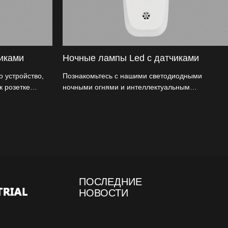
иками
Ночные лампы Led с датчиками
о устройство,
Познакомьтесь с нашими светодиодными
к розетке
ночными огнями и интеллектуальным
ется при
светочувствительным управлением. Хотите
реды
знать безопасность? Наши вставные
светодиодные ночные фонари отдают
приоритет безопасности пользователей, не
жертвуя удобством. Как производитель, мы
предоставляем импортерам и оптовикам
высококачественные и инновационные ночные
фонари, которые любят наши клиенты.
ПОСЛЕДНИЕ
НОВОСТИ