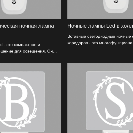
ическая ночная лампа
Ночные лампы Led в хол
Вставные светодиодные ночные
коридоров - это многофункциона
 - это компактное и
практичное световое решение, с
ешение для освещения. Он
предназначенное для коридоров.
госберегающую светодиодную
и компактный ночной фонарь дл
беспечения устойчивого и
может быть легко вставлен в лю
вещения.
стандартную розетку питания и 
мягкое освещение, которое ведет
темный коридор.