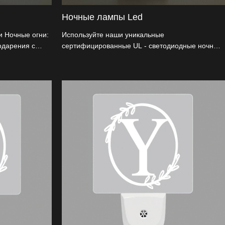
Ночные лампы Led
и Ночные огни:
Используйте наши уникальные
одарения с
сертифицированные UL - светодиодные ночные
L ночных
фонари для улучшения вашего украшения Дня
ьную
Благодарения. Используя вращающееся
ию, которая
основание 90°, вмещающее различные розетки,
усклом свете,
дизайн тисненной тыквы, чтобы увеличить
еспечивает
праздничную атмосферу, используя безопасную
 поворотную
первую конструкцию огнестойкого материала
, которые
ABS. Идеально подходит для оптовиков и
новации.
импортеров, которые ищут высококачественное,
в, которые
настраиваемое праздничное освещение.
Осветите этот сезон с непревзойденной
элегантностью.